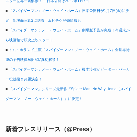
スター世界一斉解禁！ ―日本公開は2022年1月7日
■
『スパイダーマン：ノー・ウェイ・ホーム』日本公開日が1月7日(金)に決
定！新場面写真2点到着、ムビチケ発売情報も
■
『スパイダーマン：ノー・ウェイ・ホーム』劇場版予告が完成！今週末か
ら映画館で順次上映スタート
■
トム・ホランド主演『スパイダーマン：ノー・ウェイ・ホーム』全世界待
望の予告映像&場面写真初解禁！
■
『スパイダーマン：ノー・ウェイ・ホーム』榎木淳弥がピーター・パーカ
ー役続投＆邦題決定！
■
『スパイダーマン』シリーズ最新作『Spider-Man: No Way Home（スパイ
ダーマン：ノー・ウェイ・ホーム）』に決定！
新着プレスリリース（@Press）