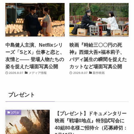
中島健人主演、Netflixシリ
映画『時給三〇〇円の死
ーズ「SとX」仕事と恋と、
神』西畑大吾×福本莉子、
友情と―― 登場人物たちの
バディ誕生の瞬間を捉えた
姿を捉えた場面写真公開
カットなど場面写真公開
2026.8.07
メディア情報
2026.8.07
新作映画
プレゼント
【プレゼント】ドキュメンタリー
試写会
映画『戦場0地点』特別試写会に
40組80名様ご招待☆（応募締切：