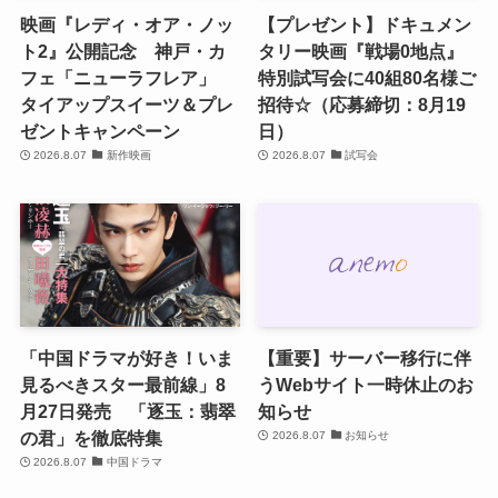
映画『レディ・オア・ノッ
【プレゼント】ドキュメン
ト2』公開記念 神戸・カ
タリー映画『戦場0地点』
フェ「ニューラフレア」
特別試写会に40組80名様ご
タイアップスイーツ＆プレ
招待☆（応募締切：8月19
ゼントキャンペーン
日）
2026.8.07
新作映画
2026.8.07
試写会
「中国ドラマが好き！いま
【重要】サーバー移行に伴
見るべきスター最前線」8
うWebサイト一時休止のお
月27日発売 「逐玉：翡翠
知らせ
の君」を徹底特集
2026.8.07
お知らせ
2026.8.07
中国ドラマ