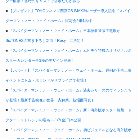
ター解禁！当時のキャストで宿敵たちが蘇る
■
【プレゼント】TOHOシネマズ西宮OS IMAX®レーザー導入記念『スパイ
ダーマン：ノー・ウェイ・ホーム』試写会2組4名様
■
『スパイダーマン：ノー・ウェイ・ホーム』日本語吹替版主題歌が
SixTONESの書き下ろし新曲「Rosy」に決定！
■
『スパイダーマン：ノー・ウェイ・ホーム』ムビチケ特典のオリジナルポ
スターカレンダー全3種のデザイン発表！
■
【レポート】『スパイダーマン：ノー・ウェイ・ホーム』異例の予告上映
イベントにトム・ホランドがサプライズで登場！
■
『スパイダーマン：ノー・ウェイ・ホーム』過去シリーズのヴィランたち
が登場！最新予告映像が世界一斉解禁、新場面写真も
■
『スパイダーマン：ノー・ウェイ・ホーム』新・海外版ポスター解禁！ド
クター・ストレンジの姿も ―1/7(金)日本公開
■
『スパイダーマン：ノー・ウェイ・ホーム』初ビジュアルとなる海外版ポ