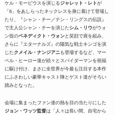
ケル・モービウスを演じる
ジャレット・レト
が
「6」をあしらったネックレスを身に着けて登場し
たり、『シャン・チー／テン・リングスの伝説』
で主人公シャン・チーを演じた
シム・リウ
がウォ
ン役の
ベネディクト・ウォン
と笑顔で肩を組み、
さらに『エターナルズ』の陽気な戦士キンゴを演
じた
クメイル・ナンジアニ
も登場するなど、マー
ベル・ヒーロー達が続々とスパイダーマンを祝福
に駆け付け、まさに全世界が今最も注目する本作
にふさわしい豪華キャスト陣とゲスト達がそろい
踏みとなった。
会場に集まったファン達の熱を目の当たりにした
ジョン・ワッツ監督
は「人々は長い間、自宅から