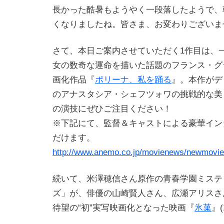
長かった酷暑もようやく一段落したようで、
くなりましたね。皆さま、お変わりございま
さて、本日ご案内させていただく1作目は、
女の数奇な運命を描いた話題のフランス・グ
画化作品『
ポリーナ、私を踊る
』。本作がデ
のアナスタシア・シェフツォワの挑戦的な美
の演技にぜひご注目ください！
※下記にて、監督＆キャストによる豪華イン
だけます。
http://www.anemo.co.jp/movienews/newmovie
続いて、米澤穂信さん原作の青春学園ミステ
ズ」が、俳優の山崎賢人さん、広瀬アリスさ
待望の“初”実写映画化となった映画『
氷菓
』(