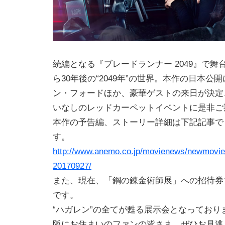
続編となる『ブレードランナー 2049』で
ら30年後の“2049年”の世界。本作の日本公
ン・フォードほか、豪華ゲストの来日が決定
いなしのレッドカーペットイベントに是非ご
本作の予告編、ストーリー詳細は下記記事で
す。
http://www.anemo.co.jp/movienews/newmovie
20170927/
また、現在、「鋼の錬金術師展」への招待券
です。
“ハガレン”の全てが甦る展示会となっており
阪にお住まいのファンの皆さま、ぜひお見逃し