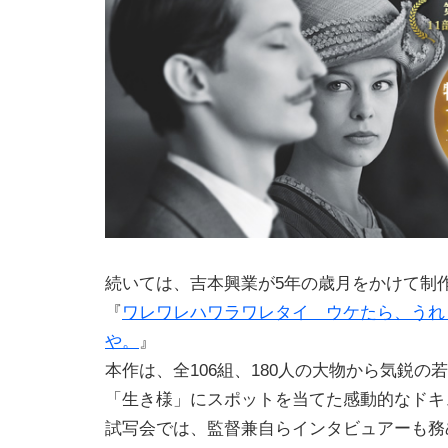
続いては、吉本興業が5年の歳月をかけて制
『
ワレワレハワラワレタイ ウケたら、うれ
や。
』
本作は、全106組、180人の大物から気鋭の
「生き様」にスポットを当てた感動的なドキ
試写会では、監督兼自らインタビュアーも務