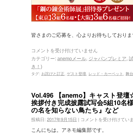
皆さまのご応募を、心よりお待ちしておりま
コメントを受け付けていません
カテゴリー:
anemoメール
,
ジャパンプレミア
,
き！)
タグ:
お詫びと訂正
,
ゲスト登壇
,
レッド・カーペット
,
舞
Vol.496 【anemo】キャスト
挨拶付き完成披露試写会5組10名
の名を知らない鳥たち』など
投稿日:
2017年9月15日
|
コメントを受け付けてい
こんにちは。アネモ編集部です。