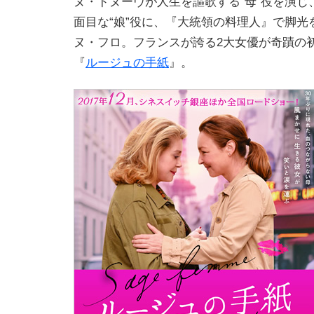
ヌ・ドヌーヴが人生を謳歌する“母”役を演じ
面目な“娘”役に、『大統領の料理人』で脚光
ヌ・フロ。フランスが誇る2大女優が奇蹟の
『
ルージュの手紙
』。