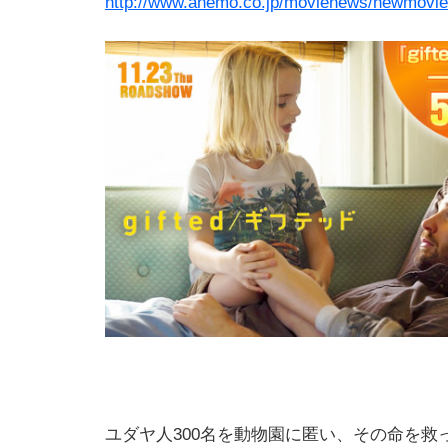
http://www.anemo.co.jp/movienews/newmovie/
ユダヤ人300名を動物園に匿い、その命を救