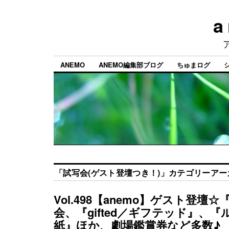
a
ANEMO
ANEMO編集部ブログ
ちゅまログ
「
試写会(ゲスト登壇つき！)
」カテゴリーアー
Vol.498【anemo】ゲスト登壇
会、『gifted／ギフテッド』、
紙』ほか、劇場鑑賞券など多数♪