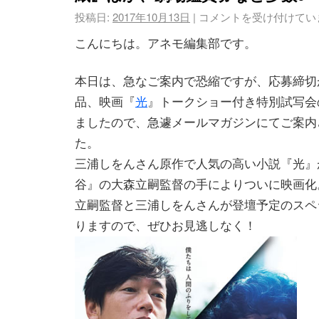
投稿日:
2017年10月13日
|
コメントを受け付けてい
こんにちは。アネモ編集部です。
本日は、急なご案内で恐縮ですが、応募締切が
品、映画『
光
』トークショー付き特別試写会
ましたので、急遽メールマガジンにてご案内
た。
三浦しをんさん原作で人気の高い小説『光』
谷』の大森立嗣監督の手によりついに映画化
立嗣監督と三浦しをんさんが登壇予定のスペ
りますので、ぜひお見逃しなく！