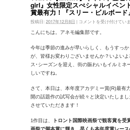
girl』女性限定スぺシャルイベ
賞最有力！『スリー・ビルボード
投稿日:
2017年12月8日
|
コメントを受け付けてい
こんにちは。アネモ編集部です。
今年は季節の進みが早いらしく、もうすっか
が、皆様お変わりございませんか？いよいよ
ス･シーズンを迎え、街の賑わいもイルミネ
しいですね。
さて、本日は、本年度アカデミー賞(R)最有
開の話題作の試写会が続々と決定いたしまし
させていただきます！
1作目は、
トロント国際映画祭で観客賞を受
画祭で脚本賞に輝き、早くも本年度賞レース