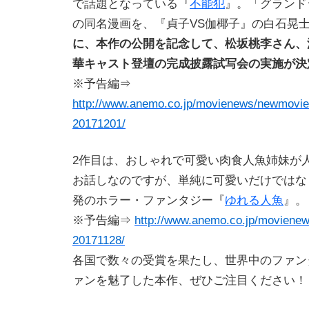
で話題となっている『
不能犯
』。「グランド
の同名漫画を、『貞子VS伽椰子』の白石晃
に、本作の公開を記念して、松坂桃李さん、
華キャスト登壇の完成披露試写会の実施が決
※予告編⇒
http://www.anemo.co.jp/movienews/newmovie
20171201/
2作目は、おしゃれで可愛い肉食人魚姉妹が
お話しなのですが、単純に可愛いだけではな
発のホラー・ファンタジー『
ゆれる人魚
』。
※予告編⇒
http://www.anemo.co.jp/moviene
20171128/
各国で数々の受賞を果たし、世界中のファン
ァンを魅了した本作、ぜひご注目ください！