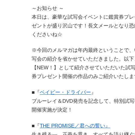
～お知らせ ～
本日は、豪華な試写会イベントに鑑賞券プレ
ゼントが盛り沢山です！長文メールとなり恐
くださいね☆
※今回のメルマガは年内最終ということで、
写会の紹介を省かせていただきました。以下
【NEW！】として紹介させていただいた試
券プレゼント開催の作品のみご紹介いたしま
■『
ベイビー・ドライバー
』
ブルーレイ＆DVD発売を記念して、特別試
開催実施が決定！
■『
THE PROMISE／君への誓い』
生き残る―。正義を貫き、すべてを語り継ぐ