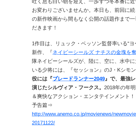
吐く息も白い朝を迎え、一歩ずつ冬本番に近
お変わりございませんか。本日も、前回に続
の新作映画から間もなく公開の話題作まで一
だきます！
1作目は、リュック・ベッソン監督率いる“ヨ
新作、『
ネイビーシールズ ナチスの金塊を
隊ネイビーシールズが、陸に、空に、水中に
いる少将には、『セッション』のJ・Kシモ
役には『
ブレードランナー2049
』で、最強レ
演じたシルヴィア・フークス。
2018年の
＆爽快なアクション・エンタテインメント！
予告篇⇒
http://www.anemo.co.jp/movienews/newmovie
20171122/