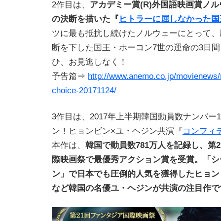
2作目は、
アカデミー賞(R)外国語映画賞ノ
の決断を描いた『
ヒトラーに屈しなかった国
ツに最も抵抗し続けたノルウェーにとって、
断を下した国王・ホーコン7世の運命の3日
ひ、お見逃しなく！
予告篇⇒
http://www.anemo.co.jp/movienews
choice-20171124/
3作目は、2017年上半期韓国動員数ナンバー
ン！ヒョンビン×ユ・ヘジン共演『
コンフィ
本作は、
韓国で動員数781万人を記録し、第
際映画祭で最優秀アクション賞を受賞。「シ
ン」で日本でも圧倒的人気を獲得したヒョン
など韓国の名優ユ・ヘジンが共演の注目作で