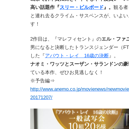
高い話題作『
スリー・ビルボード
』。
観る者
と連れ去るクライム・サスペンスが、いよい
す！
2作目は、『マレフィセント』の
エル・ファ
男になると決断したトランスジェンダー（F
した『
アバウト・レイ 16歳の決断
』。
ナオミ・ワッツとスーザン・サランドンの豪
ている本作、ぜひお見逃しなく！
※予告編⇒
http://www.anemo.co.jp/movienews/newmovie
20171207/