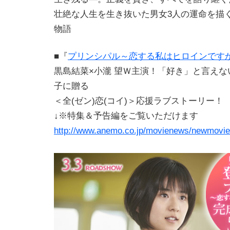
壮絶な人生を生き抜いた男女3人の運命を描
物語
■『
プリンシパル～恋する私はヒロインです
黒島結菜×小瀧 望Ｗ主演！「好き」と言え
子に贈る
＜全(ゼン)恋(コイ)＞応援ラブストーリー！
↓※特集＆予告編をご覧いただけます
http://www.anemo.co.jp/movienews/newmovie/