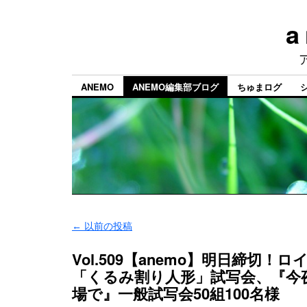
a
ANEMO
ANEMO編集部ブログ
ちゅまログ
←
以前の投稿
Vol.509【anemo】明日締切！
「くるみ割り人形」試写会、『今
場で』一般試写会50組100名様