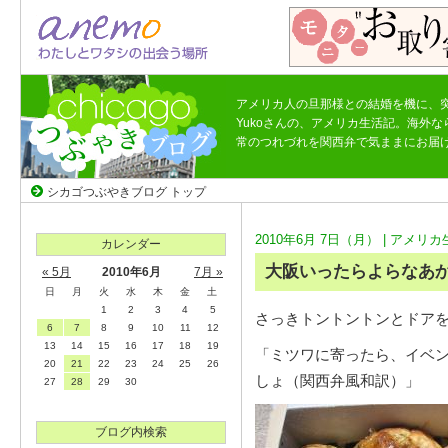
アメリカ人の旦那様との結婚を機に、
Yukoさんの、アメリカ生活記。海外
常のつれづれを関西弁で気ままにお届
シカゴつぶやきブログ トップ
2010年6月 7日（月） |
アメリカ
カレンダー
大阪いったらよらなあ
« 5月
2010年6月
7月 »
日
月
火
水
木
金
土
1
2
3
4
5
さっきトントントンとドア
6
7
8
9
10
11
12
13
14
15
16
17
18
19
「ミツワに寄ったら、イベ
20
21
22
23
24
25
26
しょ（関西弁風和訳）」
27
28
29
30
ブログ内検索