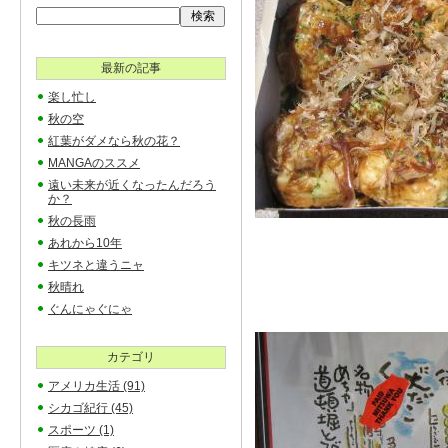
最新の記事
楽し忙し
秋の空
紅葉がダメなら秋の花？
MANGAのススメ
遠い未来が近くなったんだろう
か？
秋の長雨
あれから10年
キツネと違うニャ
秋晴れ
ぐんにゃぐにゃ
カテゴリ
アメリカ生活
(91)
シカゴ紀行
(45)
スポーツ
(1)