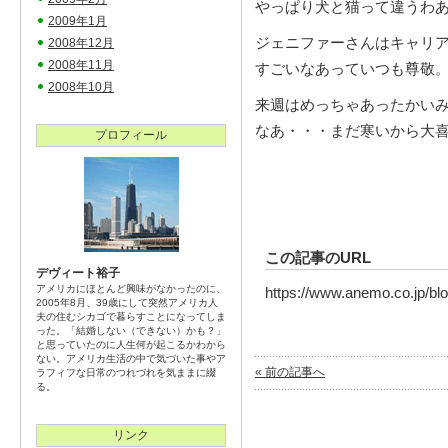
やっぱり犬と猫って違うわ
2009年1月
ジェニファーさんはキャリ
2008年12月
2008年11月
すごいなあっていつも尊敬
2008年10月
来週はめっちゃあったかい
なあ・・・まだ寒いから大
プロフィール
この記事のURL
デヴィート裕子
アメリカにほとんど興味がなかったのに、
https://www.anemo.co.jp/bl
2005年8月、39歳にして突然アメリカ人
夫の住むシカゴで暮らすことになってしま
った。「結婚しない（できない）かも？」
と思っていたのに人生何が起こるかわから
ない。アメリカ生活の中で気づいた事やア
« 前の記事へ
ラフィフな日常のつれづれを気ままに綴
る。
リンク