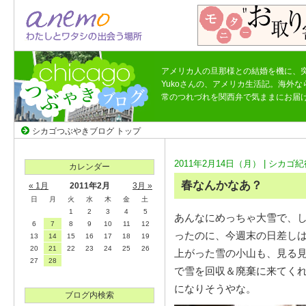
アメリカ人の旦那様との結婚を機に、
Yukoさんの、アメリカ生活記。海外
常のつれづれを関西弁で気ままにお届
シカゴつぶやきブログ トップ
2011年2月14日（月） |
シカゴ紀
カレンダー
春なんかなあ？
« 1月
2011年2月
3月 »
日
月
火
水
木
金
土
1
2
3
4
5
あんなにめっちゃ大雪で、し
6
7
8
9
10
11
12
ったのに、今週末の日差し
13
14
15
16
17
18
19
20
21
22
23
24
25
26
上がった雪の小山も、見る
27
28
で雪を回収＆廃棄に来てく
になりそうやな。
ブログ内検索