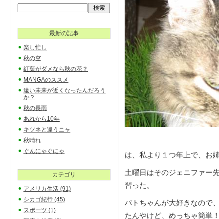
最新の記事
楽し忙し
秋の空
紅葉がダメなら秋の花？
MANGAのススメ
遠い未来が近くなったんだろう
か？
秋の長雨
あれから10年
キツネと違うニャ
秋晴れ
ぐんにゃぐにゃ
は、私より１つ年上で、お
土曜日はそのジェニファー
カテゴリ
習った。
アメリカ生活
(91)
シカゴ紀行
(45)
パトちゃんが大好きなので
スポーツ
(1)
たんやけど、めっちゃ簡単