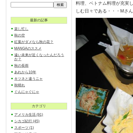
料理、ベトナム料理が充実
しむ日々である・・・Mさ
最新の記事
楽し忙し
秋の空
紅葉がダメなら秋の花？
MANGAのススメ
遠い未来が近くなったんだろう
か？
秋の長雨
あれから10年
キツネと違うニャ
秋晴れ
ぐんにゃぐにゃ
カテゴリ
アメリカ生活
(91)
シカゴ紀行
(45)
スポーツ
(1)