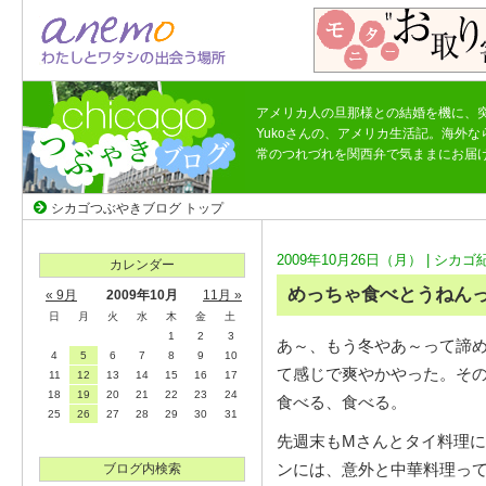
アメリカ人の旦那様との結婚を機に、
Yukoさんの、アメリカ生活記。海外
常のつれづれを関西弁で気ままにお届
シカゴつぶやきブログ トップ
2009年10月26日（月） |
シカゴ
カレンダー
めっちゃ食べとうねん
« 9月
2009年10月
11月 »
日
月
火
水
木
金
土
1
2
3
あ～、もう冬やあ～って諦
4
5
6
7
8
9
10
て感じで爽やかやった。そ
11
12
13
14
15
16
17
18
19
20
21
22
23
24
食べる、食べる。
25
26
27
28
29
30
31
先週末もMさんとタイ料理
ンには、意外と中華料理っ
ブログ内検索