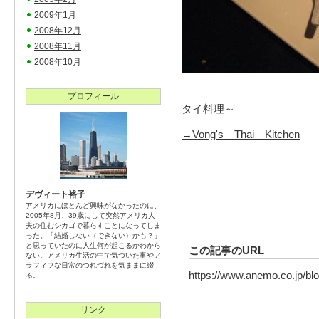
2009年1月
2008年12月
2008年11月
2008年10月
プロフィール
タイ料理～
→Vong's Thai Kitchen
デヴィート裕子
アメリカにほとんど興味がなかったのに、
2005年8月、39歳にして突然アメリカ人
夫の住むシカゴで暮らすことになってしま
った。「結婚しない（できない）かも？」
と思っていたのに人生何が起こるかわから
この記事のURL
ない。アメリカ生活の中で気づいた事やア
ラフィフな日常のつれづれを気ままに綴
https://www.anemo.co.jp/bl
る。
リンク