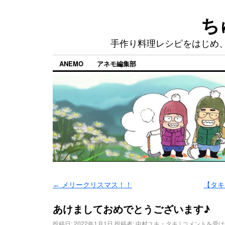
ち
手作り料理レシピをはじめ
ANEMO
アネモ編集部
←
メリークリスマス！！
【タ
あけましておめでとうございます♪
投稿日:
2022年1月1日
投稿者:
中村ユキ・タキ
|
コメントを受け