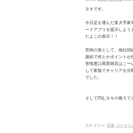
タキです。
今日足を運んだ某大手家
ードアプリを提示しよう
たよこの表示！！
苦肉の策として、他社回線
接続で何とかポイントが
苦情悪口罵詈雑言はこー
して家族でキャリアを分
でした。
そして凹むタキの後ろでど
カテゴリー:
日常
パーマリ