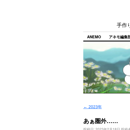
手作
ANEMO
アネモ編集
←
2023年
あぁ圏外……
投稿日:
2023年2月18日
投稿者