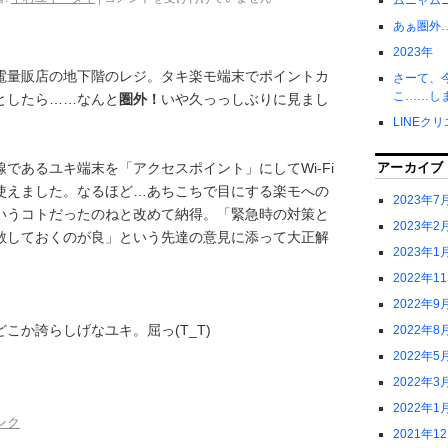
ムニャム
あぁ圏外
2023年
電量販店の地下階のレジ。タキ楽モ端末でポイントカ
さーて、
こ……し
としたら……なんと
圏外！
いや久っっしぶりに見まし
LINEク
アーカイブ
であるユキ端末を「アクセスポイント」にしてWi-Fi
使えました。なるほど…あちこちで目にする楽モへの
2023年7
いうコトだったのねと改めて納得。「緊急時の対策と
2023年2
散しておくのが良」という先達の意見に添って大正解
2023年1
2022年1
2022年9
こか誇らしげなユキ。屈っ(T_T)
2022年8
2022年5
2022年3
2022年1
ンク
2021年1