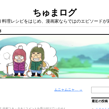
ちゅまログ
り料理レシピをはじめ、漫画家ならではのエピソードが
部
ムニャムニャ…
→
最近の投稿
:
中村ユキ・タキ
|
コメントを受け付けていません