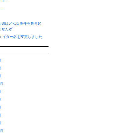
ニャ…
……
今週はどんな事件を巻き起
ませんが
リエイター名を変更しました
月
月
月
1月
月
月
月
月
月
2月