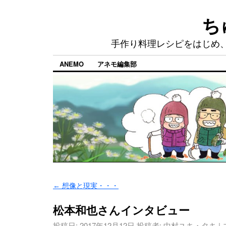
ち
手作り料理レシピをはじめ
ANEMO
アネモ編集部
←
想像と現実・・・
松本和也さんインタビュー
投稿日:
2017年12月12日
投稿者:
中村ユキ・タキ
|