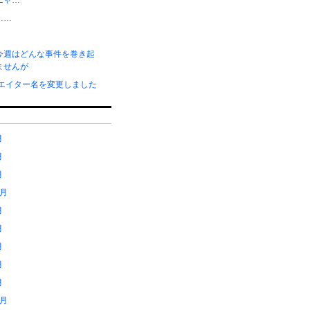
ニャ…
……
今週はどんな事件を巻き起
ませんが
リエイター名を変更しました
月
月
月
1月
月
月
月
月
月
2月