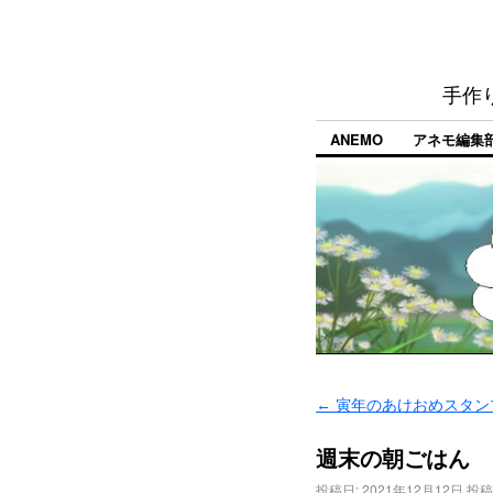
手作
ANEMO
アネモ編集
←
寅年のあけおめスタン
週末の朝ごはん
投稿日:
2021年12月12日
投稿