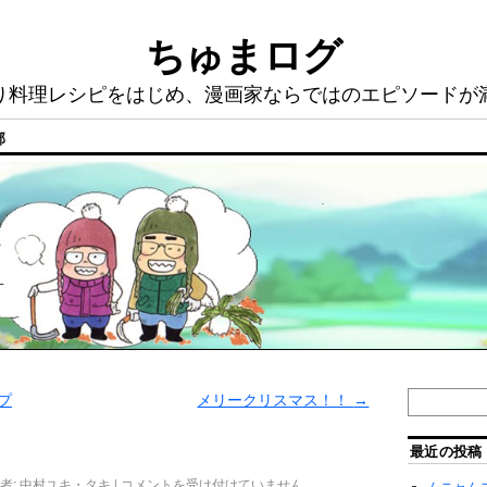
ちゅまログ
り料理レシピをはじめ、漫画家ならではのエピソードが
部
プ
メリークリスマス！！
→
最近の投稿
者:
中村ユキ・タキ
|
コメントを受け付けていません