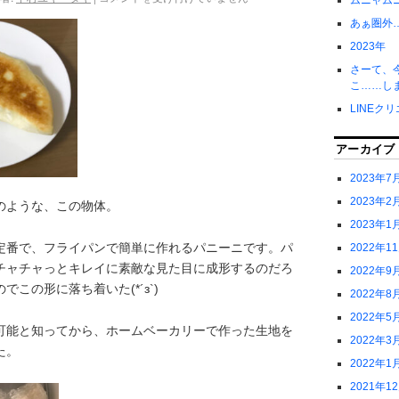
ムニャム
あぁ圏外
2023年
さーて、
こ……し
LINEク
アーカイブ
2023年7
2023年2
のような、この物体。
2023年1
定番で、フライパンで簡単に作れるパニーニです。パ
2022年1
チャチャっとキレイに素敵な見た目に成形するのだろ
2022年9
この形に落ち着いた(*´з`)
2022年8
2022年5
可能と知ってから、ホームベーカリーで作った生地を
2022年3
た。
2022年1
2021年1