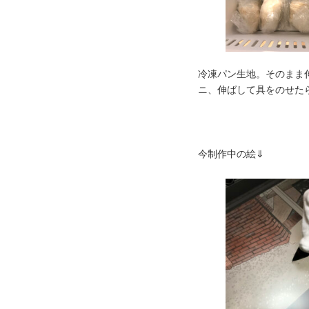
冷凍パン生地。そのまま
ニ、伸ばして具をのせた
今制作中の絵⇓