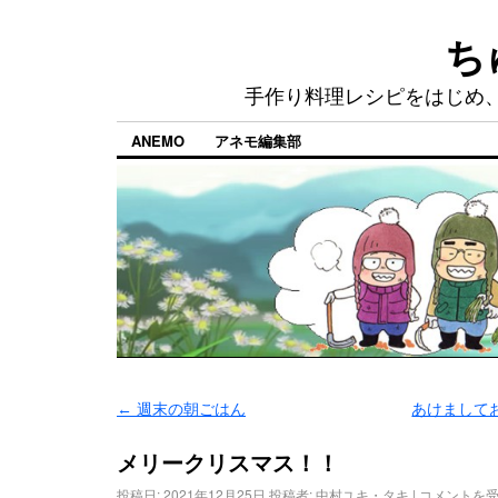
ち
手作り料理レシピをはじめ
ANEMO
アネモ編集部
←
週末の朝ごはん
あけまして
メリークリスマス！！
投稿日:
2021年12月25日
投稿者:
中村ユキ・タキ
|
コメントを