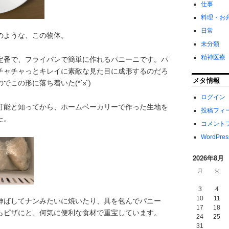
仕事
料理・お
日常
のような、この物体。
未分類
精神医療
定番で、フライパンで簡単に作れるパニーニです。パ
チャチャっとキレイに素敵な見た目に成形するのだろ
メタ情報
この形に落ち着いた(*´з`)
ログイン
可能と知ってから、ホームベーカリーで作った生地を
投稿フィ
た。
コメント
WordPres
2026年8月
月
火
3
4
10
11
伸ばしてナンみたいに焼いたり、具を包んでパニー
17
18
らピザにと、何気に便利な食材で重宝しています。
24
25
31