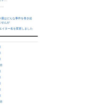
ニャ…
……
今週はどんな事件を巻き起
ませんが
リエイター名を変更しました
月
月
月
1月
月
月
月
月
月
2月