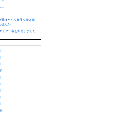
ニャ…
……
今週はどんな事件を巻き起
ませんが
リエイター名を変更しました
月
月
月
1月
月
月
月
月
月
2月