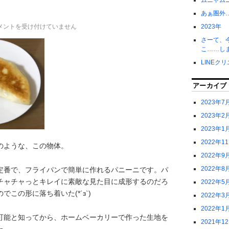
ムニャム
あぁ圏外
メントを受け付けていません
2023年
さーて、
こ……し
LINEク
アーカイブ
2023年7
2023年2
2023年1
2022年1
のような、この物体。
2022年9
2022年8
定番で、フライパンで簡単に作れるパニーニです。パ
チャチャっとキレイに素敵な見た目に成形するのだろ
2022年5
この形に落ち着いた(*´з`)
2022年3
2022年1
可能と知ってから、ホームベーカリーで作った生地を
2021年1
た。