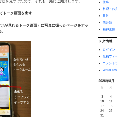
方法を見つけたので、それも一緒にご紹介します。
仕事
料理・お
してトーク画面を出す
日常
未分類
分だけが見れるトーク画面）に写真に撮ったページをアッ
精神医療
る。
メタ情報
ログイン
投稿フィ
コメント
WordPres
2026年8月
月
火
3
4
10
11
17
18
24
25
31