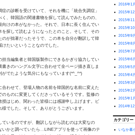
2016年1
調症の診断を受けていて、それを機に「統合失調症」
2015年1
べく、韓国語の関連書物を探して読んでみたものの、
2015年1
般向けの本がなかった。それで、日本に長く住んでい
2015年1
本を探して読むようになったとのこと。そして、その
2015年9
たのが拙著だったそうで、この本を自分が翻訳して韓
2015年8
届けたいということなのでした。
2015年7
の担当編集者と韓国版製作にできるかぎり協力してい
2015年6
横書きのハングル文字に合わせて全ページ描き直しま
2015年5
がでたような気分にもなっています(*^_^*)
2015年4
2015年3
に合わせて、登場人物の名前を韓国的な名前に変えた
2015年2
でのものに変更してくださっているそうです。監修の
2015年1
教授はじめ、関わった皆様には感謝申し上げます。ビ
2014年1
れ様でした。そして、ありがとうございます。
カテゴリー
しているのですが、翻訳しながら読むのは大変なの
いかと調べていたら…LINEアプリを使って画像のテ
いなか暮