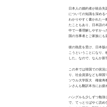
日本人の婚約者が統合失
についての知識を深める
わかりやすく書かれた一
たこともあり、日本語の
中で一番理解しやすかっ
国の当事者とご家族にも
彼の熱意を受け、日本版
こうということになり、
した。なので、なんか新刊
この本では韓国での状況
り、社会資源なども韓国
ソウル大学医大 権俊寿
ンさんも翻訳本当にお疲
ハングルも少しずつ勉強
で、てっとりばやく読めな