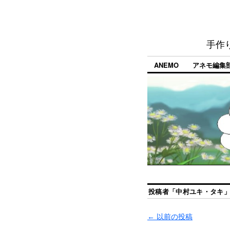
手作
ANEMO
アネモ編集
投稿者「
中村ユキ・タキ
←
以前の投稿