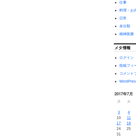
仕事
料理・お
日常
未分類
精神医療
メタ情報
ログイン
投稿フィ
コメント
WordPres
2017年7月
月
火
3
4
10
11
17
18
24
25
31