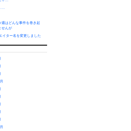
ニャ…
……
今週はどんな事件を巻き起
ませんが
リエイター名を変更しました
月
月
月
1月
月
月
月
月
月
2月