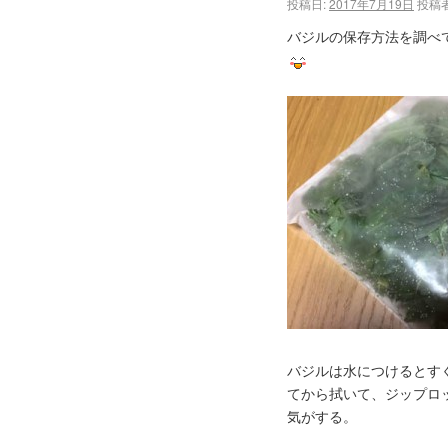
投稿日:
2017年7月19日
投稿者
バジルの保存方法を調べ
バジルは水につけるとす
てから拭いて、ジップロ
気がする。