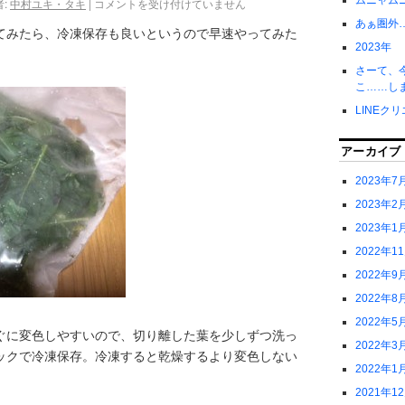
ムニャム
:
中村ユキ・タキ
|
コメントを受け付けていません
あぁ圏外
てみたら、冷凍保存も良いというので早速やってみた
2023年
さーて、
こ……し
LINEク
アーカイブ
2023年7
2023年2
2023年1
2022年1
2022年9
2022年8
2022年5
ぐに変色しやすいので、切り離した葉を少しずつ洗っ
2022年3
ックで冷凍保存。冷凍すると乾燥するより変色しない
2022年1
2021年1