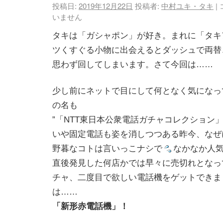
投稿日:
2019年12月22日
投稿者:
中村ユキ・タキ
|
いません
タキは「ガシャポン」が好き。まれに「タキ
ツくすぐる小物に出会えるとダッシュで両替
思わず回してしまいます。さて今回は……
少し前にネットで目にして何となく気になっ
の名も
”「NTT東日本公衆電話ガチャコレクション」
いや固定電話も姿を消しつつある昨今、なぜ
野暮なコトは言いっこナシで
なかなか人
直後発見した何店かでは早々に売切れとなっ
チャ、二度目で欲しい電話機をゲットできま
は……
「新形赤電話機」！