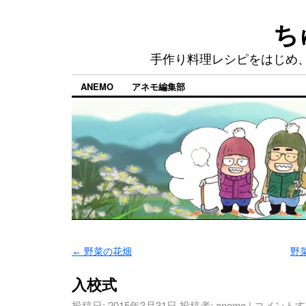
ち
手作り料理レシピをはじめ
ANEMO
アネモ編集部
←
野菜の花畑
野
入校式
投稿日:
2015年3月31日
投稿者:
anemo
|
コメントす