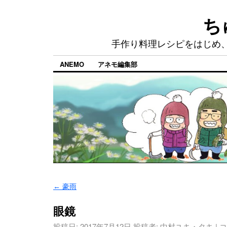
ち
手作り料理レシピをはじめ
ANEMO
アネモ編集部
←
豪雨
眼鏡
投稿日:
2017年7月12日
投稿者:
中村ユキ・タキ
|
コ