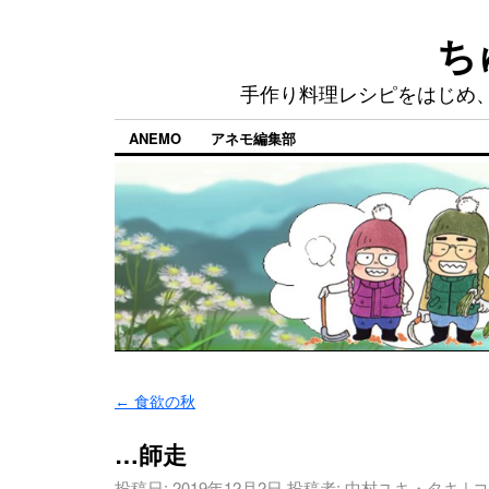
ち
手作り料理レシピをはじめ
ANEMO
アネモ編集部
←
食欲の秋
…師走
投稿日:
2019年12月2日
投稿者:
中村ユキ・タキ
|
コ