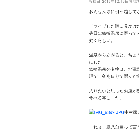
投稿日:
2015年12月9日
投稿者
おんせん県に引っ越して
ドライブした際に見かけ
先日は鉄輪温泉に寄って
効くらしい。
温泉からあがると、ちょ
にした
鉄輪温泉の名物は、地獄
理で、釜を借りて選んだ
入りたいと思ったお店が
食べる事にした。
中村家
「ねぇ、腹八分目って言