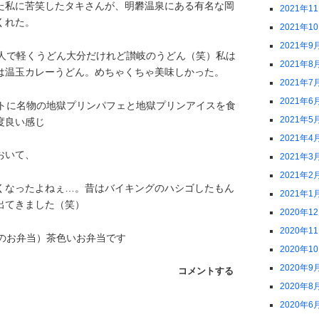
た私に苦笑したタキさんが、明礬温泉にある有名な岡
2021年1
くれた。
2021年1
2021年9
人で軽くうどん
大分だけれど讃岐のうどん（笑）私は
2021年8
は温玉カレーうどん。めちゃくちゃ美味しかった。
2021年7
2021年6
トに名物の地獄プリンパフェと地獄プリンアイスを食
2021年5
度良い感じ
2021年4
おいて、
2021年3
2021年2
くなったよねぇ…。昔はバイキングのハシゴしたもん
2021年1
出てきました（笑）
2020年1
2020年1
のお弁当）茶色いお弁当です
2020年1
2020年9
コメントする
2020年8
2020年6