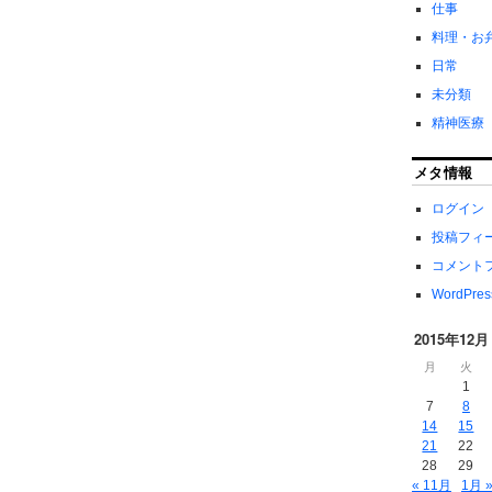
仕事
料理・お
日常
未分類
精神医療
メタ情報
ログイン
投稿フィ
コメント
WordPres
2015年12月
月
火
1
7
8
14
15
21
22
28
29
« 11月
1月 