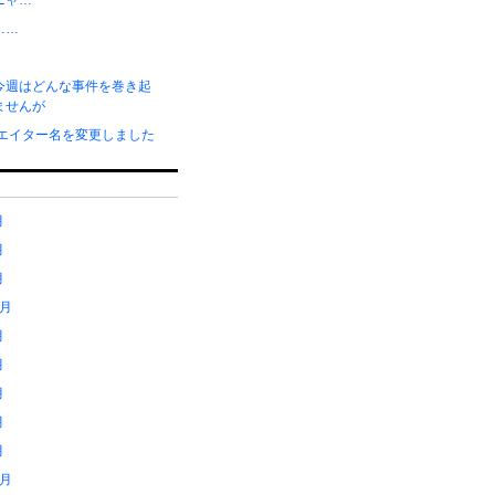
ニャ…
……
今週はどんな事件を巻き起
ませんが
リエイター名を変更しました
月
月
月
1月
月
月
月
月
月
2月