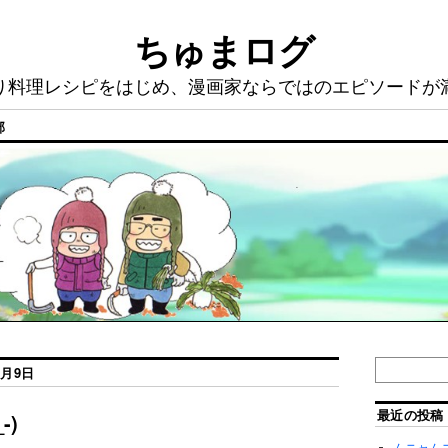
ちゅまログ
り料理レシピをはじめ、漫画家ならではのエピソードが
部
2月9日
最近の投稿
-)