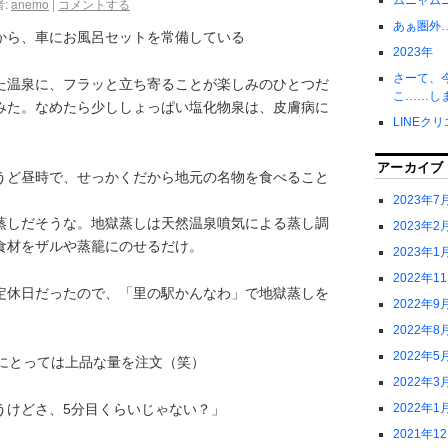
ムニャム
:
anemo
|
コメントする
あぁ圏外
から、車にお風呂セットを常備している
2023年
さーて、
た温泉に、フラッと立ち寄ることが楽しみのひとつだ
こ……し
みた。なめたら少ししょっぱい塩化物泉は、皮膚病に
LINEク
アーカイブ
うど昼時で、せっかくだから地元の名物を食べること
2023年7
蒸しだそうな。地獄蒸しは天然温泉噴気による蒸し調
2023年2
食材をザルや蒸籠にのせるだけ。
2023年1
2022年1
定休日だったので、「里の駅かんなわ」で地獄蒸しを
2022年9
2022年8
2022年5
にとっては上品な量を注文（笑）
2022年3
うけどさ、5分目くらいじゃない？」
2022年1
2021年1