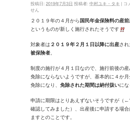
投稿日:
2019年7月3日
投稿者:
中村ユキ・タキ
|
コ
せん
２０１９年の４月から
国民年金保険料の産前
というものが新しく施行されたそうです
対象者は
２０１９年２月１日以降に出産
され
被保険者
。
制度の施行が４月１日なので、施行前後の産
免除にならないようですが、基本的に４か月
免除になり、
免除された期間は納付扱い
にな
申請に期限はとりあえずないそうですが（←
確認してみました）、出産後に申請する場合
ますとのことです。