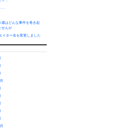
ニャ…
……
今週はどんな事件を巻き起
ませんが
リエイター名を変更しました
月
月
月
1月
月
月
月
月
月
2月