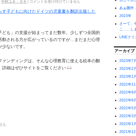
ムニャム
:
中村ユキ・タキ
|
コメントを受け付けていません
あぁ圏外
らす子どもに向けたドイツの児童書を翻訳出版した
2023年
さーて、
こ……し
子ども」の支援が始まってまだ数年。少しずつ全国的
LINEク
活動される方が広がっているのですが…まだまだ心理
が少ないです。
アーカイブ
ファンディングは、そんな心理教育に使える絵本の翻
2023年7
。詳細はぜひサイトをご覧ください
2023年2
2023年1
2022年1
2022年9
2022年8
2022年5
2022年3
2022年1
せん
2021年1