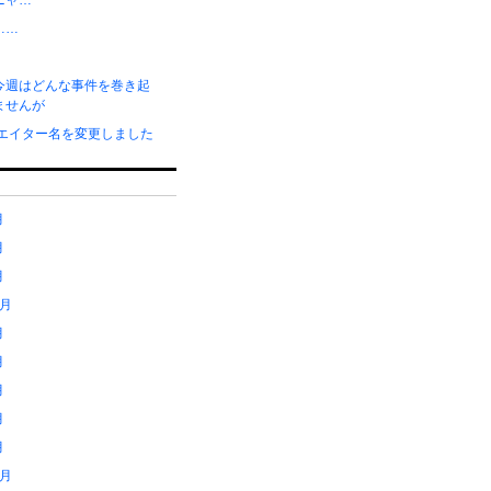
ニャ…
……
今週はどんな事件を巻き起
ませんが
リエイター名を変更しました
月
月
月
1月
月
月
月
月
月
2月