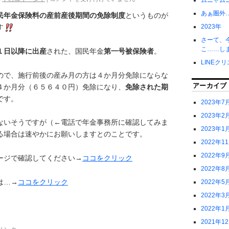
ムニャム
あぁ圏外
民年金保険料の産前産後期間の免除制度
というものが
す
2023年
さーて、
こ……し
１日以降に出産
された、国民年金
第一号被保険者
。
LINEク
ので、施行前後の産み月の方は４か月分免除にならな
アーカイブ
４か月分（６５６４０円）免除になり、
免除された期
です。
2023年7
2023年2
ないそうですが（←電話で年金事務所に確認してみま
2023年1
る場合は速やかにお願いしますとのことです。
2022年1
2022年9
ージで確認してください→
ココをクリック
2022年8
は…→
ココをクリック
2022年5
2022年3
2022年1
2021年1