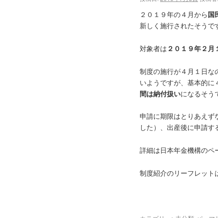
２０１９年の４月から
国
新しく施行されたそうで
対象者は
２０１９年２月
制度の施行が４月１日な
いようですが、基本的に
間は納付扱い
になるそう
申請に期限はとりあえず
した）、出産後に申請す
詳細は日本年金機構のペ
制度紹介のリーフレット