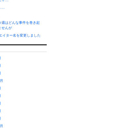
ニャ…
……
今週はどんな事件を巻き起
ませんが
リエイター名を変更しました
月
月
月
1月
月
月
月
月
月
2月