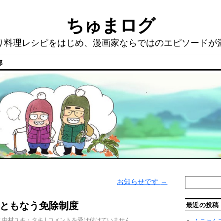
ちゅまログ
り料理レシピをはじめ、漫画家ならではのエピソードが
部
お知らせです
→
ともなう免除制度
最近の投稿
:
中村ユキ・タキ
|
コメントを受け付けていません