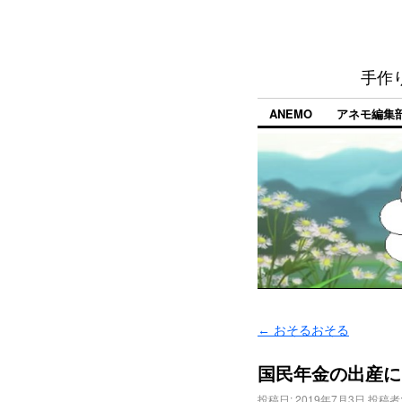
手作
ANEMO
アネモ編集
←
おそるおそる
国民年金の出産に
投稿日:
2019年7月3日
投稿者