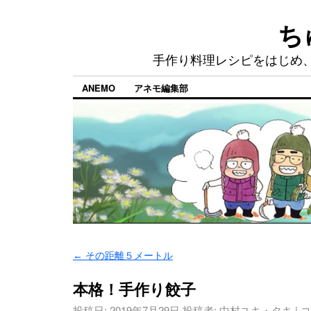
ち
手作り料理レシピをはじめ
ANEMO
アネモ編集部
←
その距離５メートル
本格！手作り餃子
投稿日:
2019年7月29日
投稿者:
中村ユキ・タキ
|
コ