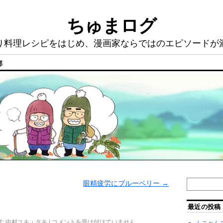
ちゅまログ
り料理レシピをはじめ、漫画家ならではのエピソードが
部
眼精疲労にブルーベリー
→
最近の投稿
:
中村ユキ・タキ
|
コメントを受け付けていません