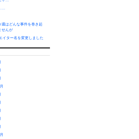
ニャ…
……
今週はどんな事件を巻き起
ませんが
リエイター名を変更しました
月
月
月
1月
月
月
月
月
月
2月