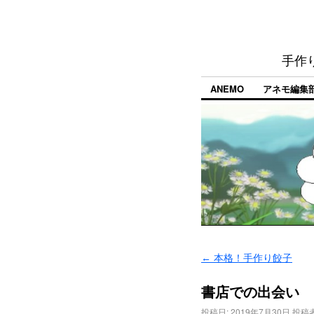
手作
ANEMO
アネモ編集
←
本格！手作り餃子
書店での出会い
投稿日:
2019年7月30日
投稿者