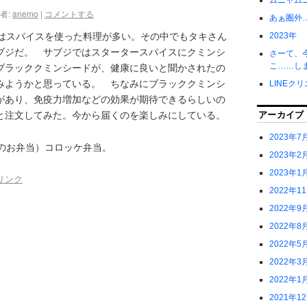
ムニャム
者:
anemo
|
コメントする
あぁ圏外
はスパイスを使った料理が多い。その中でもタキさん
2023年
ブジだ。 サブジではスタータースパイスにクミンシ
さーて、
こ……し
ブラッククミンシードが、健康に良いと聞かされたの
みようかと思っている。 ちなみにブラッククミンシ
LINEク
があり、免疫力増加などの効果が期待できるらしいの
アーカイブ
と注文してみた。今から届くのを楽しみにしている。
2023年7
のお弁当）コロッケ弁当。
2023年2
2023年1
リンク
2022年1
2022年9
2022年8
2022年5
2022年3
2022年1
2021年1