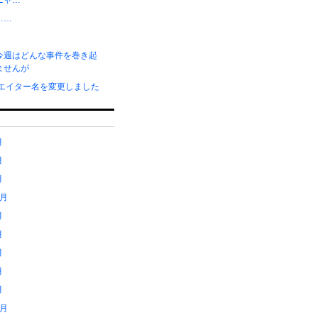
ニャ…
……
今週はどんな事件を巻き起
ませんが
リエイター名を変更しました
月
月
月
1月
月
月
月
月
月
2月