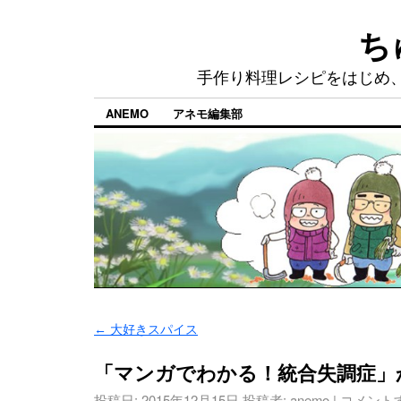
ち
手作り料理レシピをはじめ
ANEMO
アネモ編集部
←
大好きスパイス
「マンガでわかる！統合失調症」
投稿日:
2015年12月15日
投稿者:
anemo
|
コメント