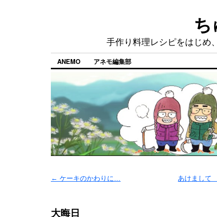
ち
手作り料理レシピをはじめ
ANEMO
アネモ編集部
←
ケーキのかわりに…
あけまして
大晦日